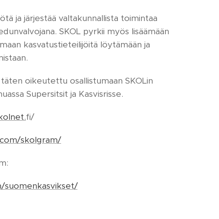
ä ja järjestää valtakunnallista toimintaa
a edunvalvojana. SKOL pyrkii myös lisäämään
maan kasvatustieteilijöitä löytämään ja
istaan.
 täten oikeutettu osallistumaan SKOLin
assa Supersitsit ja Kasvisrisse.
kolnet.
fi/
.com/skolgram/
am:
m/suomenkasvikset/