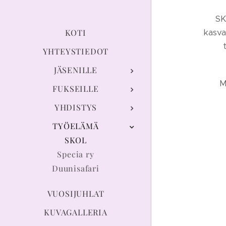
SK
kasva
KOTI
YHTEYSTIEDOT
JÄSENILLE
M
FUKSEILLE
YHDISTYS
TYÖELÄMÄ
SKOL
Specia ry
Duunisafari
VUOSIJUHLAT
KUVAGALLERIA