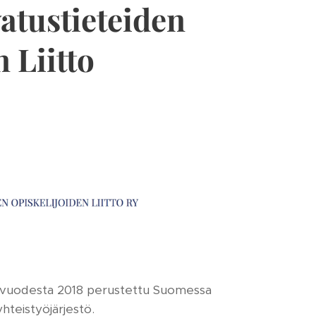
tustieteiden
 Liitto
kuvuodesta 2018 perustettu Suomessa
yhteistyöjärjestö.