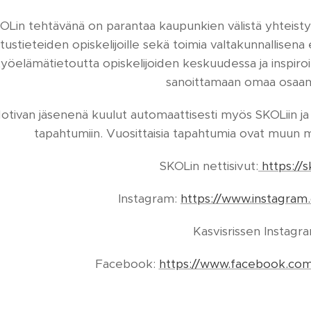
OLin tehtävänä on parantaa kaupunkien välistä yhteistyöt
tustieteiden opiskelijoille sekä toimia valtakunnallisen
työelämätietoutta opiskelijoiden keskuudessa ja inspiroi
sanoittamaan omaa osaam
otivan jäsenenä kuulut automaattisesti myös SKOLiin ja
tapahtumiin. Vuosittaisia tapahtumia ovat muun mu
SKOLin nettisivut:
https://s
Instagram:
https://www.instagram
Kasvisrissen Instagr
Facebook:
https://www.facebook.co